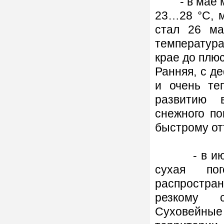
- в мае ма
23…28 °С, 
стал 26 ма
температур
крае до плю
Ранняя, с д
и очень те
развитию 
снежного по
быстрому от
- в июле-а
сухая по
распростра
резкому с
Суховейные