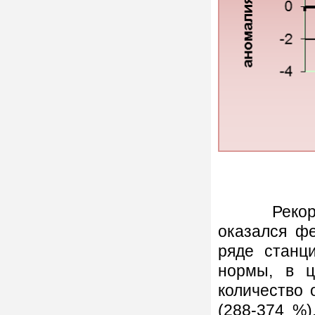
Рекордсме
оказался фе
ряде станц
нормы, в ц
количество 
(288-374 %