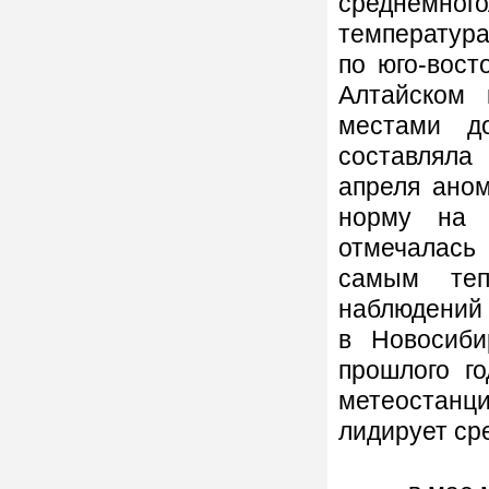
среднемного
температур
по юго-вост
Алтайском
местами д
составляла
апреля ано
норму на 
отмечалась
самым теп
наблюдений 
в Новосиби
прошлого г
метеостанци
лидирует ср