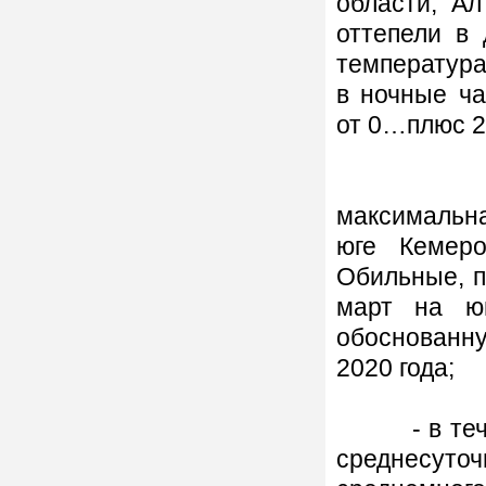
области, А
оттепели в
температура
в ночные ч
от 0…плюс 2
- 21-22 
максимальна
юге Кемер
Обильные, п
март на юг
обоснованн
2020 года;
- в течени
среднесу