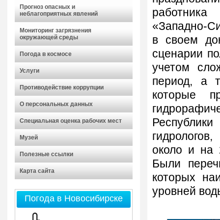
Прогноз опасных и
работника
неблагоприятных явлений
«Западно-С
Мониторинг загрязнения
в своем до
окружающей среды
сценарии по
Погода в космосе
учетом сло
Услуги
период, а 
Противодействие коррупции
которые п
О персональных данных
гидрорафи
Республики
Специальная оценка рабочих мест
гидрологов
Музей
около и на 
Полезные ссылки
Были переч
Карта сайта
которых на
уровней вод
Погода в Новосибирске