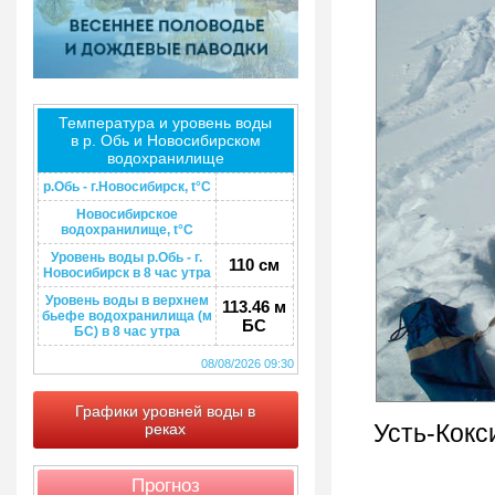
Температура и уровень воды
в р. Обь и Новосибирском
водохранилище
р.Обь - г.Новосибирск, t°C
Новосибирское
водохранилище, t°C
Уровень воды р.Обь - г.
110 см
Новосибирск в 8 час утра
Уровень воды в верхнем
113.46 м
бьефе водохранилища (м
БС
БС) в 8 час утра
08/08/2026 09:30
Графики уровней воды в
Усть-Кокс
реках
Прогноз