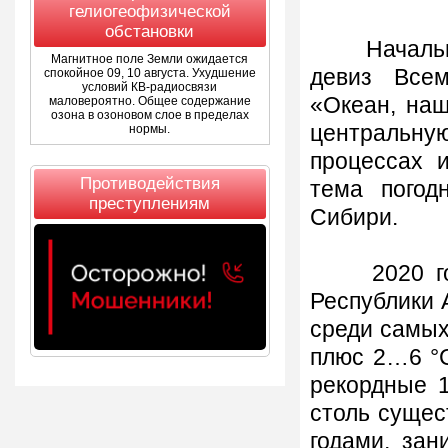
гелиогеофизической
обстановки
Начальник 
Магнитное поле Земли ожидается
девиз Всем
спокойное 09, 10 августа. Ухудшение
условий КВ-радиосвязи
«Океан, наш
маловероятно. Общее содержание
озона в озоновом слое в пределах
центральн
нормы.
процессах 
Противодействия
тема погод
преступлениям
Сибири.
2020 год 
Республики А
среди самых
плюс 2…6 °С
рекордные 19
столь сущес
годами, за