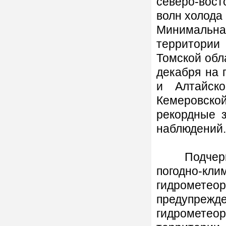
северо-вост
волн холода 
Минимальна
территории
Томской обл
декабря на 
и Алтайско
Кемеровско
рекордные 
наблюдений.
Подчеркне
погодно-кли
гидромет
предупр
гидрометеор