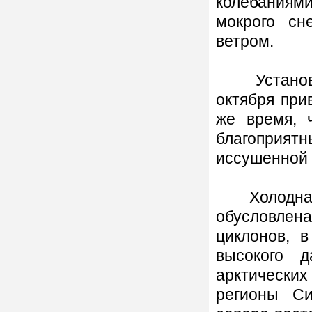
колебаниями
мокрого сн
ветром.
Установлен
октября при
же время, 
благоприят
иссушенной 
Холодная, 
обусловле
циклонов, 
высокого 
арктически
регионы С