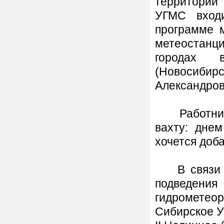
территории
УГМС вход
программе м
метеостанц
городах в
(Новосиби
Александров
Работники 
вахту: днем
хочется доба
В связи с 
подведени
гидромете
Сибирское У