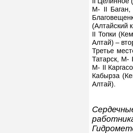
II Целинное 
М- II Баган,
Благовещенка
(Алтайский к
II Топки (Ке
Алтай) – вто
Третье место
Татарск, М- 
М- II Каргасо
Кабырза (Ке
Алтай).
Сердечн
работ
Гидром