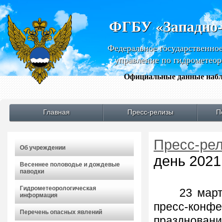
ФГБУ «Западно
Федеральное государственно
управление по гидрометео
Официальные данные набл
Главная
Пресс-релизы
П
Пресс-ре
Об учреждении
день 2021
Весеннее половодье и дождевые
паводки
Гидрометеорологическая
23 марта 2
информация
пресс-кон
Перечень опасных явлений
празднован