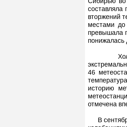
Сибирью во
составляла 
вторжений т
местами до
превышала 
понижалась 
Холодная
экстремальн
46 метеост
температура
историю ме
метеостанци
отмечена вп
В сентябре 