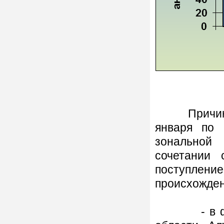
Причиной 
января по 
зональной
сочетании 
поступле
происхожден
- в февра