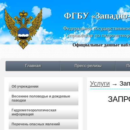
ФГБУ «Западно
Федеральное государственно
управление по гидрометео
Официальные данные набл
Главная
Пресс-релизы
П
Услуги
→
Зап
Об учреждении
Весеннее половодье и дождевые
ЗАПР
паводки
Гидрометеорологическая
информация
Перечень опасных явлений