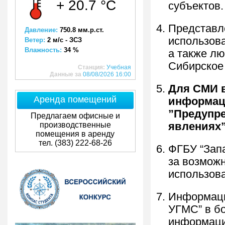
+ 20.7 °C
субъектов.
Представл
Давление:
750.8 мм.р.ст.
использов
Ветер:
2 м/с - ЗСЗ
Влажность:
34 %
а также лю
Сибирское
Станция:
Учебная
Данные за
08/08/2026 16:00
Для СМИ 
Аренда помещений
информаци
”Предупре
Предлагаем офисные и
производственные
явлениях
помещения в аренду
тел. (383) 222-68-26
ФГБУ “Зап
за возмож
использов
Информаци
УГМС” в б
информации