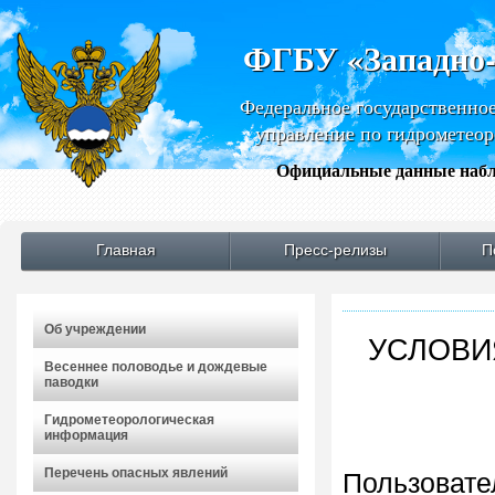
ФГБУ «Западно
Федеральное государственно
управление по гидрометео
Официальные данные набл
Главная
Пресс-релизы
П
Об учреждении
УСЛОВИ
Весеннее половодье и дождевые
паводки
Гидрометеорологическая
информация
Перечень опасных явлений
Пользовате