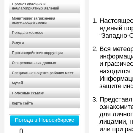
Прогноз опасных и
неблагоприятных явлений
Мониторинг загрязнения
Настоящее
окружающей среды
единый по
Погода в космосе
“Западно-С
Услуги
Вся метеор
Противодействие коррупции
информаци
и графичес
О персональных данных
находится
Специальная оценка рабочих мест
Информаци
Музей
защите ин
Полезные ссылки
Представл
Карта сайта
ознакомит
для лично
Погода в Новосибирске
лицамии, н
или при р