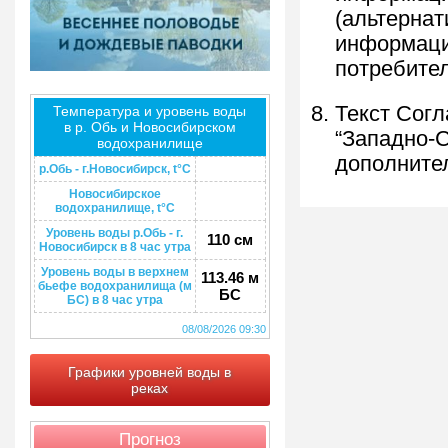
(альтернат
информаци
потребител
Текст Сог
Температура и уровень воды
в р. Обь и Новосибирском
“Западно-
водохранилище
дополните
р.Обь - г.Новосибирск, t°C
Новосибирское
водохранилище, t°C
Уровень воды р.Обь - г.
110 см
Новосибирск в 8 час утра
Уровень воды в верхнем
113.46 м
бьефе водохранилища (м
БС
БС) в 8 час утра
08/08/2026 09:30
Графики уровней воды в
реках
Прогноз