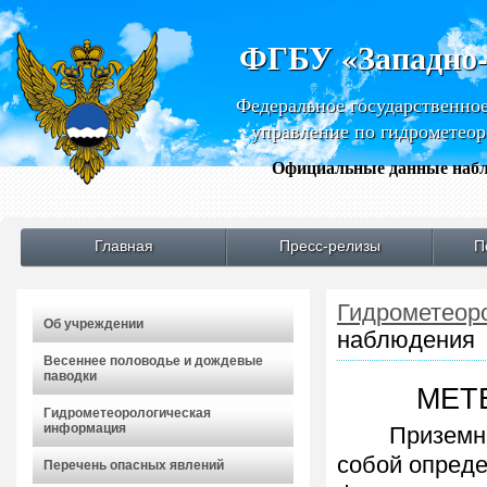
ФГБУ «Западно
Федеральное государственно
управление по гидрометео
Официальные данные набл
Главная
Пресс-релизы
П
Гидрометеор
Об учреждении
наблюдения
Весеннее половодье и дождевые
паводки
МЕТ
Гидрометеорологическая
информация
Приземные 
собой опреде
Перечень опасных явлений