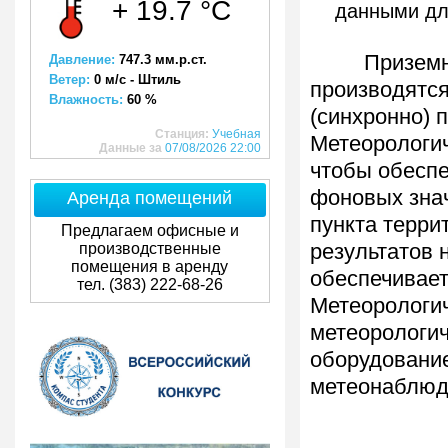
+ 19.7 °C
данными дл
Приземные 
Давление:
747.3 мм.р.ст.
Ветер:
0 м/с - Штиль
производятся
Влажность:
60 %
(синхронно) 
Станция:
Учебная
Метеорологич
Данные за
07/08/2026 22:00
чтобы обеспе
фоновых знач
Аренда помещений
пункта терри
Предлагаем офисные и
производственные
результатов 
помещения в аренду
обеспечивает
тел. (383) 222-68-26
Метеорологи
метеорологич
оборудование
метеонаблюд