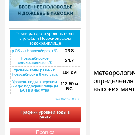
Температура и уровень воды
в р. Обь и Новосибирском
водохранилище
23.8
р.Обь - г.Новосибирск, t°C
Новосибирское
24.7
водохранилище, t°C
Уровень воды р.Обь - г.
Метеорологи
104 см
Новосибирск в 8 час утра
определения 
Уровень воды в верхнем
113.50 м
бьефе водохранилища (м
высоких мачт
БС
БС) в 8 час утра
07/08/2026 09:30
Графики уровней воды в
реках
Прогноз