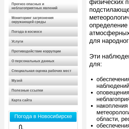
физических п
Прогноз опасных и
неблагоприятных явлений
подстилающе
метеорологич
Мониторинг загрязнения
окружающей среды
определение
Погода в космосе
атмосферных 
для народног
Услуги
Противодействие коррупции
Эти наблюде
О персональных данных
для:
Специальная оценка рабочих мест
обеспечения
Музей
наблюдений
Полезные ссылки
оповещения
неблагопри
Карта сайта
накопления
метеоролог
Погода в Новосибирске
области, ре
обеспечени