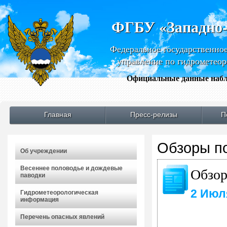
ФГБУ «Западно
Федеральное государственно
управление по гидрометео
Официальные данные набл
Главная
Пресс-релизы
П
Обзоры по
Об учреждении
Весеннее половодье и дождевые
Обзор
паводки
2 Июл
Гидрометеорологическая
информация
Перечень опасных явлений