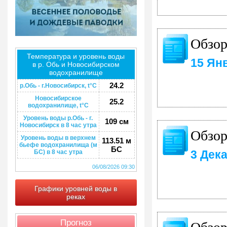
Обзор
Температура и уровень воды
15 Ян
в р. Обь и Новосибирском
водохранилище
24.2
р.Обь - г.Новосибирск, t°C
Новосибирское
25.2
водохранилище, t°C
Уровень воды р.Обь - г.
109 см
Новосибирск в 8 час утра
Обзор
Уровень воды в верхнем
113.51 м
бьефе водохранилища (м
БС
3 Дек
БС) в 8 час утра
06/08/2026 09:30
Графики уровней воды в
реках
Обзор
Прогноз