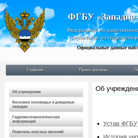
ФГБУ «Западно
Федеральное государственно
управление по гидрометео
Официальные данные набл
Главная
Пресс-релизы
П
Об учрежден
Об учреждении
Весеннее половодье и дождевые
паводки
Гидрометеорологическая
информация
Устав ФГБУ
Перечень опасных явлений
История уч