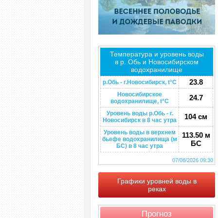
Температура и уровень воды
в р. Обь и Новосибирском
водохранилище
23.8
р.Обь - г.Новосибирск, t°C
Новосибирское
24.7
водохранилище, t°C
Уровень воды р.Обь - г.
104 см
Новосибирск в 8 час утра
Уровень воды в верхнем
113.50 м
бьефе водохранилища (м
БС
БС) в 8 час утра
07/08/2026 09:30
Графики уровней воды в
реках
Прогноз