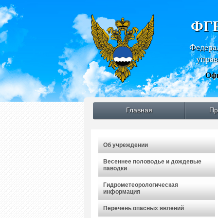
ФГБ
Федера
управ
Офи
Главная
Пр
Об учреждении
Весеннее половодье и дождевые
паводки
Гидрометеорологическая
информация
Перечень опасных явлений