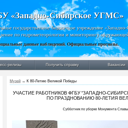
У «Западно-Сибирское УГМС»
льное государственное бюджетное учреждение «Западно
ление по гидрометеорологии и мониторингу окружающе
циальные данные наблюдений. Официальные прогнозы.
есс-релизы
Получить справку
Вакансии
Музей
→
К 80-Летию Великой Победы
УЧАСТИЕ РАБОТНИКОВ ФГБУ “ЗАПАДНО-СИБИРС
ПО ПРАЗДНОВАНИЮ 80-ЛЕТИЯ ВЕ
Субботник по уборке Монумента Славы