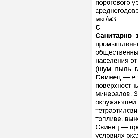
порогового ур
среднегодова
мкг/м3.
С
Санитарно
–
промышленны
общественны
населения от
(шум, пыль, 
Свинец
— ес
поверхностн
минералов. 
окружающей с
тетраэтилсви
топливе, вын
Свинец — пр
условиях ока