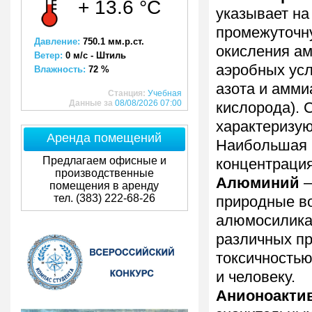
+ 13.6 °C
указывает на
промежуточну
Давление:
750.1 мм.р.ст.
окисления ам
Ветер:
0 м/с - Штиль
аэробных усл
Влажность:
72 %
азота и амми
Станция:
Учебная
Данные за
08/08/2026 07:00
кислорода). 
характеризую
Аренда помещений
Наибольшая 
Предлагаем офисные и
концентрация
производственные
Алюминий
—
помещения в аренду
тел. (383) 222-68-26
природные во
алюмосилика
различных п
токсичностью
и человеку.
Анионоакти