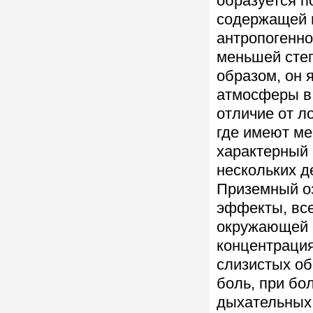
образуется п
содержащей п
антропогенно
меньшей сте
образом, он 
атмосферы в 
отличие от л
где имеют ме
характерный 
нескольких д
Приземный оз
эффекты, вс
окружающей с
концентрация
слизистых об
боль, при бо
дыхательных 