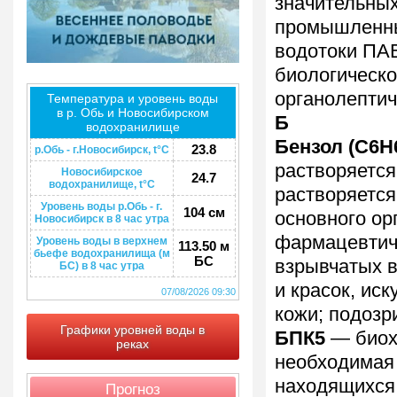
значительных
промышленны
водотоки ПАВ
биологическо
органолептич
Температура и уровень воды
в р. Обь и Новосибирском
Б
водохранилище
Бензол (C6H
23.8
р.Обь - г.Новосибирск, t°C
растворяется
Новосибирское
24.7
водохранилище, t°C
растворяется
Уровень воды р.Обь - г.
104 см
основного ор
Новосибирск в 8 час утра
фармацевтиче
Уровень воды в верхнем
113.50 м
бьефе водохранилища (м
БС
взрывчатых в
БС) в 8 час утра
и красок, ис
07/08/2026 09:30
кожи; подозр
Графики уровней воды в
БПК5
— биох
реках
необходимая 
находящихся
Прогноз