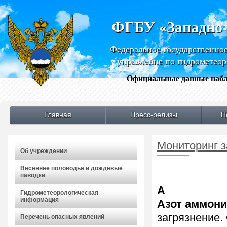
ФГБУ «Западно
Федеральное государственно
управление по гидрометео
Официальные данные набл
Главная
Пресс-релизы
П
Мониторинг 
Об учреждении
Весеннее половодье и дождевые
паводки
А
Гидрометеорологическая
информация
Азот аммон
загрязнение.
Перечень опасных явлений