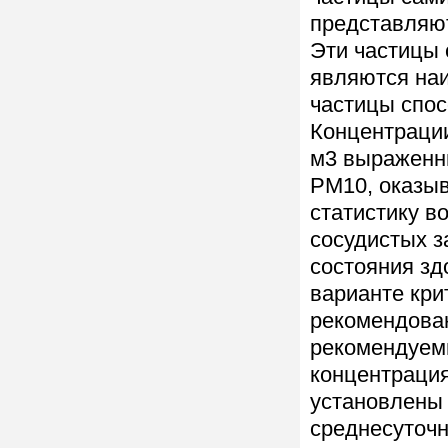
представляют
Эти частицы 
являются на
частицы спос
Концентрации
м3 выраженн
РМ10, оказыв
статистику в
сосудистых з
состояния зд
варианте кри
рекомендова
рекомендуем
концентрация
установлены 
среднесуточн