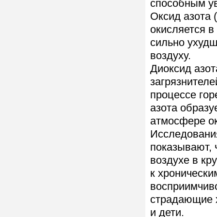
способным ув
Оксид азота 
окисляется в
сильно ухуд
воздуху.
Диоксид азот
загрязнителе
процессе гор
азота образу
атмосфере ок
Исследовани
показывают, 
воздухе в кр
к хронически
восприимчиво
страдающие 
и дети.