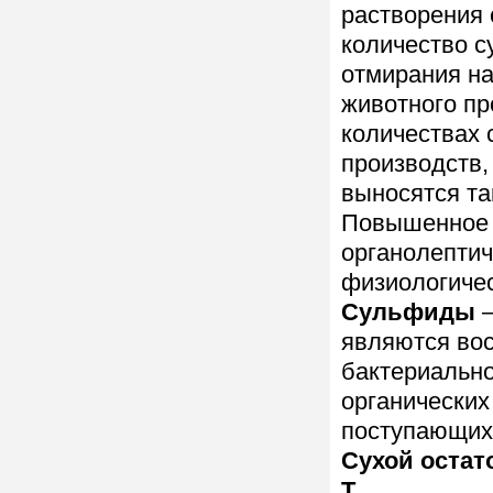
растворения
количество с
отмирания на
животного пр
количествах
производств,
выносятся та
Повышенное 
органолептич
физиологичес
Сульфиды
—
являются во
бактериальн
органических
поступающих 
Сухой остат
Т