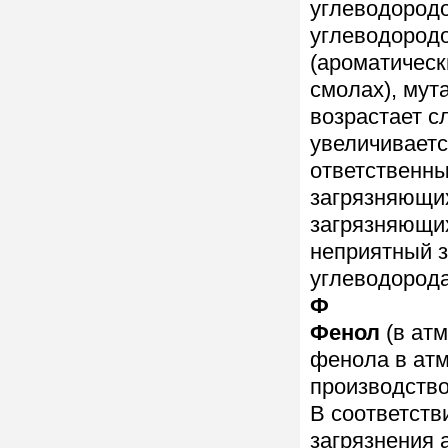
углеводородо
углеводород
(ароматическ
смолах), мут
возрастает с
увеличиваетс
ответственны
загрязняющих
загрязняющи
неприятный з
углеводород
Ф
Фенол
(в ат
фенола в ат
производство
В соответств
загрязнения