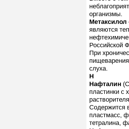
неблагоприят
организмы.
Метаксилол
являются теп
нефтехимиче
Российской 
При хроничес
пищеварения,
слуха.
Н
Нафталин
(C
пластинки с 
растворителя
Содержится в
пластмасс, ф
тетралина, ф