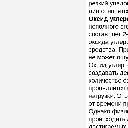
резкий упадо
лиц относятс
Оксид углер
неполного сг
составляет 2
оксида углер
средства. Пр
не может ощу
Оксид углер
создавать де
количество с
проявляется 
нагрузки. Это
от времени п
Однако физио
происходить 
достигаемых 