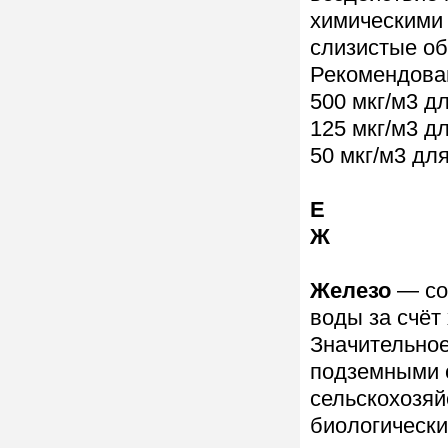
химическими 
слизистые об
Рекомендован
500 мкг/м3 д
125 мкг/м3 д
50 мкг/м3 дл
Е
Ж
Железо
— со
воды за счёт
Значительное
подземными с
сельскохозя
биологически