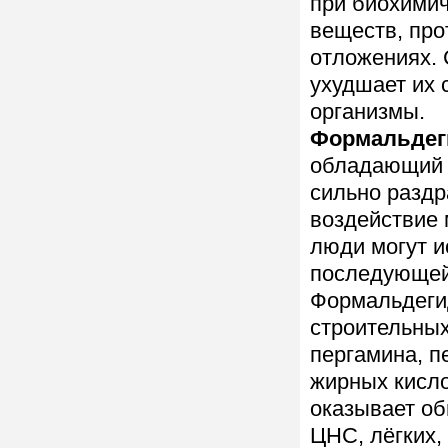
при биохимич
веществ, про
отложениях. 
ухудшает их 
организмы.
Формальдег
обладающий 
сильно раздр
воздействие 
люди могут и
последующей 
Формальдегид
строительных
пергамина, п
жирных кисло
оказывает об
ЦНС, лёгких,