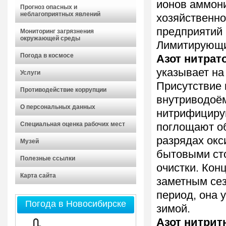
ионов аммон
Прогноз опасных и
неблагоприятных явлений
хозяйственно
предприятий
Мониторинг загрязнения
окружающей среды
Лимитирующий
Погода в космосе
Азот нитрат
указывает на
Услуги
Присутствие 
Противодействие коррупции
внутриводоё
О персональных данных
нитрифициру
Специальная оценка рабочих мест
поглощают о
разрядах окс
Музей
бытовыми ст
Полезные ссылки
очистки. Кон
Карта сайта
заметным се
период, она 
Погода в Новосибирске
зимой.
Азот нитри