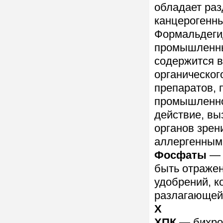
обладает ра
канцерогенн
Формальдегид
промышленны
содержится в
органическог
препаратов, 
промышленно
действие, вы
органов зре
аллергенным,
Фосфаты
— 
быть отражен
удобрений, к
разлагающей
Х
ХПК
— бихром