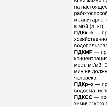
всей жизни п
на настояще
работоспособ
и санитарно
в мг/3 (л, кг).
ПДКк–б
— пр
хозяйственно
водопользов
ПДКМР
— пре
концентрация
мест, мг/м3.
мин не должн
человека.
ПДКр–х
— пр
водоёма, исп
ПДКСС
— пр
химического 