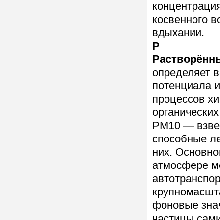
концентрация
косвенного в
вдыхании.
Р
Растворённ
определяет в
потенциала и
процессов хи
органических
РМ10 — взве
способные ле
них. Основно
атмосфере ме
автотранспор
крупномасшт
фоновые знач
частицы сами