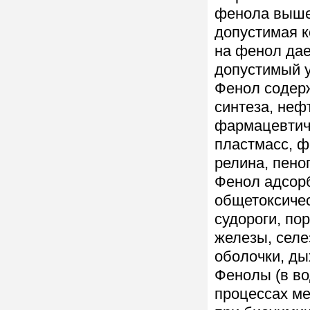
фенола выше
допустимая к
на фенол да
допустимый у
Фенол содерж
синтеза, неф
фармацевтиче
пластмасс, ф
релина, пено
Фенол адсорб
общетоксичес
судороги, по
железы, селе
оболочки, ды
Фенолы (в во
процессах ме