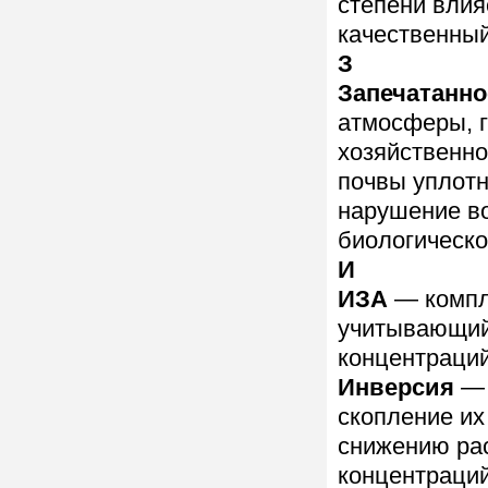
степени влия
качественны
З
Запечатанн
атмосферы, 
хозяйственно
почвы уплотн
нарушение во
биологическо
И
ИЗА
— компл
учитывающий
концентраци
Инверсия
— 
скопление их
снижению ра
концентраций