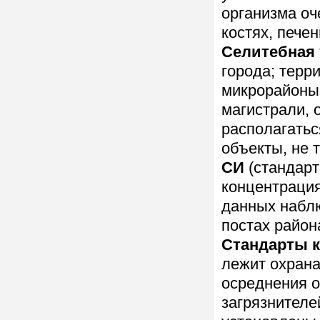
организма оч
костях, печен
Селитебная
города; терр
микрорайоны,
магистрали, 
располагать
объекты, не 
СИ
(стандар
концентрация
данных наблю
постах район
Стандарты к
лежит охрана
осреднения 
загрязнителе