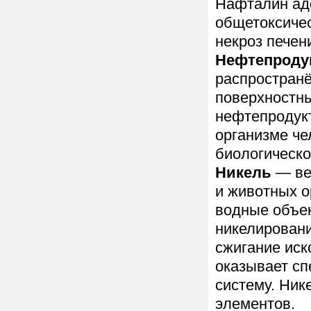
Нафталин ад
общетоксичес
некроз печен
Нефтепроду
распространё
поверхностны
нефтепродук
организме че
биологическо
Никель
— вещ
и животных о
водные объе
никелирован
сжигание иск
оказывает сп
систему. Ник
элементов.