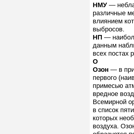
НМУ
— небла
различные ме
влиянием кот
выбросов.
НП
— наибол
данным наблю
всех постах 
О
Озон
— в при
первого (наи
примесью ат
вредное возд
Всемирной ор
в список пят
которых необ
воздуха. Озо