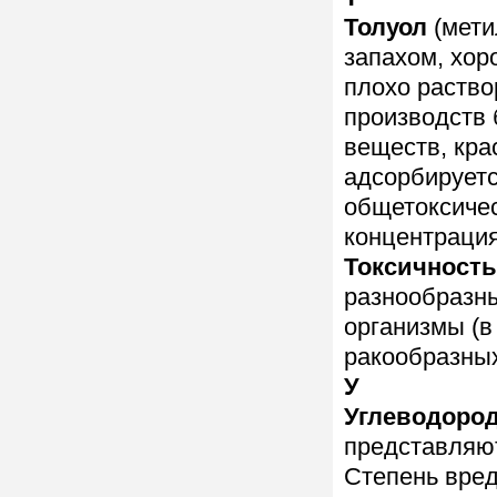
Толуол
(мети
запахом, хор
плохо раство
производств 
веществ, кра
адсорбируетс
общетоксичес
концентрация
Токсичность
разнообразны
организмы (в
ракообразных
У
Углеводоро
представляют
Степень вред