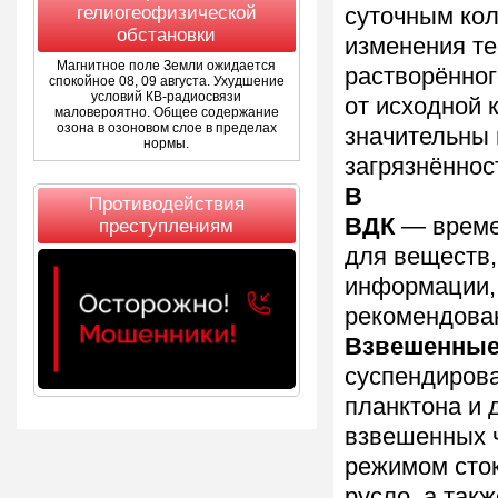
гелиогеофизической
суточным кол
обстановки
изменения те
Магнитное поле Земли ожидается
растворённог
спокойное 08, 09 августа. Ухудшение
условий КВ-радиосвязи
от исходной 
маловероятно. Общее содержание
озона в озоновом слое в пределах
значительны 
нормы.
загрязнённос
В
Противодействия
ВДК
— време
преступлениям
для веществ,
информации,
рекомендован
Взвешенные
суспендирова
планктона и 
взвешенных ч
режимом сток
русло, а так