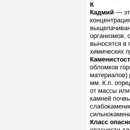
К
Кадмий
— эт
концентрация
выщелачивани
организмов, 
выносятся в 
химических п
Каменистос
обломков гор
материалов)
мм. К.п. опр
от массы или
камней почвы
слабокаменис
сильнокамени
Класс опасн