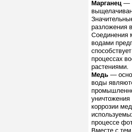
Марганец
— 
выщелачиван
Значительные
разложения в
Соединения 
водами пред
способствует
процессах во
растениями.
Медь
— осно
воды являют
промышленно
уничтожения 
коррозии мед
используемых
процессе фот
Вместе с те