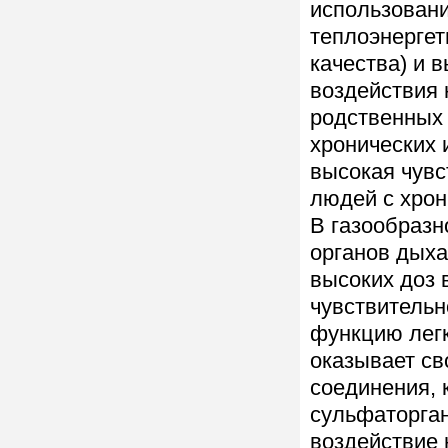
использован
теплоэнергети
качества) и 
воздействия 
родственных 
хронических 
высокая чувс
людей с хрон
В газообраз
органов дыха
высоких доз 
чувствитель
функцию легк
оказывает св
соединения, 
сульфаторган
воздействие 