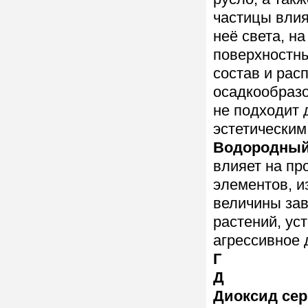
частицы влия
неё света, н
поверхностны
состав и рас
осадкообразо
не подходит 
эстетическим
Водородный
влияет на п
элементов, и
величины зав
растений, ус
агрессивное 
Г
Д
Диоксид се