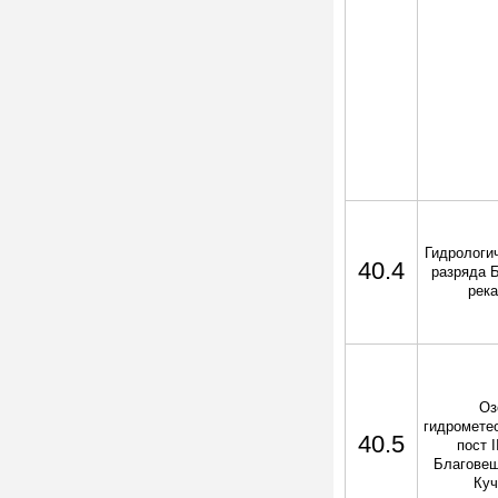
Гидрологич
40.4
разряда Б
рек
Оз
гидромете
40.5
пост 
Благовещ
Куч