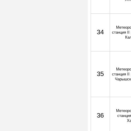
Метеоро
34
станция II
Ка
Метеоро
35
станция II
Чарышск
Метеоро
36
станция
Х