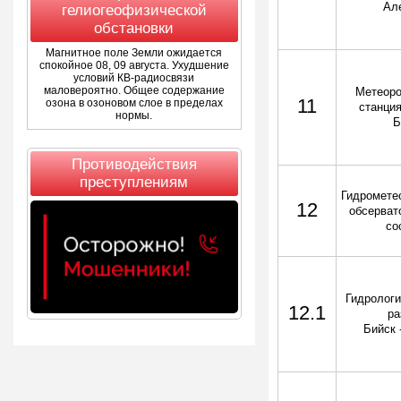
Ал
гелиогеофизической
обстановки
Магнитное поле Земли ожидается
спокойное 08, 09 августа. Ухудшение
условий КВ-радиосвязи
маловероятно. Общее содержание
Метеоро
11
озона в озоновом слое в пределах
станция
нормы.
Б
Противодействия
преступлениям
Гидромете
12
обсерват
со
Гидрологи
12.1
ра
Бийск 