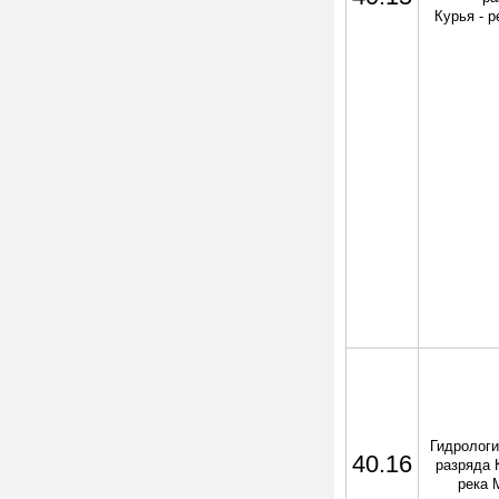
Курья - р
Гидрологи
40.16
разряда 
река 