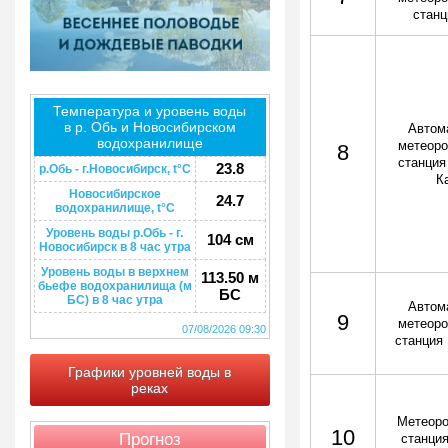
станц
Температура и уровень воды
в р. Обь и Новосибирском
Автом
водохранилище
метеоро
8
станция
23.8
р.Обь - г.Новосибирск, t°C
К
Новосибирское
24.7
водохранилище, t°C
Уровень воды р.Обь - г.
104 см
Новосибирск в 8 час утра
Уровень воды в верхнем
113.50 м
бьефе водохранилища (м
БС
БС) в 8 час утра
Автом
9
метеоро
07/08/2026 09:30
станция
Графики уровней воды в
реках
Метеоро
10
Прогноз
станция