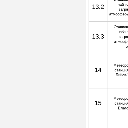
наблю
13.2
загр
атмосферы
Стацион
наблю
13.3
загр
атмосфе
Б
Метеоро
14
станция
Бийск-
Метеоро
15
станция
Благ