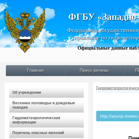
ФГБУ «Западно
Федеральное государственно
управление по гидрометео
Официальные данные набл
Главная
Пресс-релизы
П
Гидрометеорологичес
Об учреждении
Весеннее половодье и дождевые
паводки
http://asunp.meteo.
Гидрометеорологическая
информация
Перечень опасных явлений
Пунк