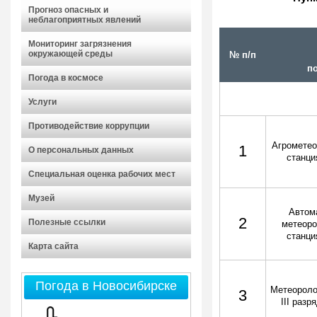
Прогноз опасных и
неблагоприятных явлений
Мониторинг загрязнения
окружающей среды
№ п/п
п
Погода в космосе
Услуги
Противодействие коррупции
Агрометео
1
О персональных данных
станци
Специальная оценка рабочих мест
Музей
Автом
2
Полезные ссылки
метеоро
станци
Карта сайта
Погода в Новосибирске
Метеороло
3
III разр