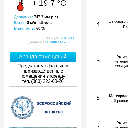
+ 19.7 °C
Давление:
747.3 мм.р.ст.
Аэрологич
Ветер:
0 м/с - Штиль
4
Ба
Влажность:
60 %
Станция:
Учебная
Данные за
07/08/2026 22:00
Аренда помещений
Автом
5
метеоро
Предлагаем офисные и
станци
производственные
помещения в аренду
тел. (383) 222-68-26
Метеороло
6
III разр
Автом
7
метеоро