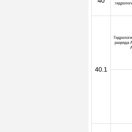
40
гидрологи
Гидрологи
разряда А
40.1