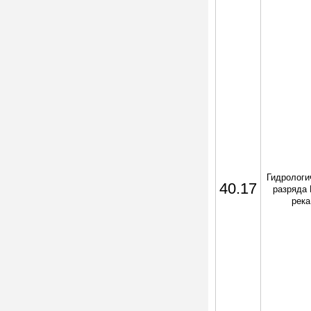
Гидрологич
40.17
разряда 
рек