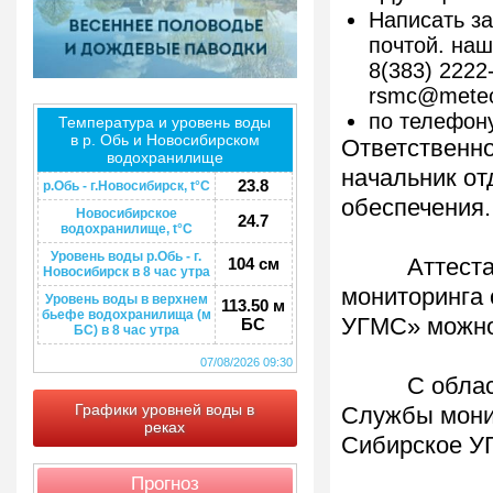
Написать з
почтой. наш
8(383) 2222
rsmc@meteo
по телефону
Температура и уровень воды
в р. Обь и Новосибирском
Ответственно
водохранилище
начальник от
23.8
р.Обь - г.Новосибирск, t°C
обеспечения.
Новосибирское
24.7
водохранилище, t°C
Уровень воды р.Обь - г.
104 см
Аттестат а
Новосибирск в 8 час утра
мониторинга
Уровень воды в верхнем
113.50 м
бьефе водохранилища (м
УГМС» можно
БС
БС) в 8 час утра
07/08/2026 09:30
С областью
Графики уровней воды в
Службы мони
реках
Сибирское У
Прогноз