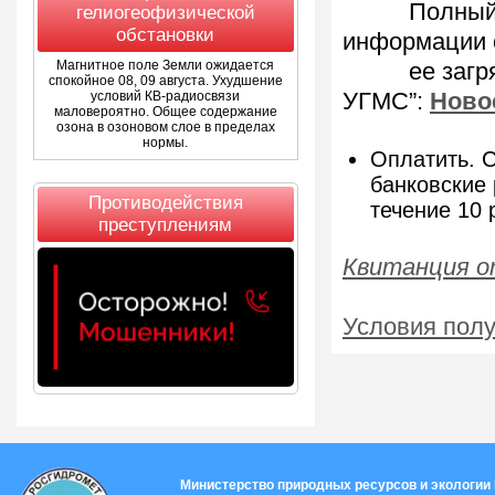
Полный прей
гелиогеофизической
обстановки
информации 
Магнитное поле Земли ожидается
ее загрязн
спокойное 08, 09 августа. Ухудшение
условий КВ-радиосвязи
УГМС”:
Ново
маловероятно. Общее содержание
озона в озоновом слое в пределах
нормы.
Оплатить. С
банковские 
Противодействия
течение 10 
преступлениям
Квитанция on
Условия полу
Министерство природных ресурсов и экологии