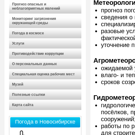
Метеорологи
Прогноз опасных и
неблагоприятных явлений
прогноз пого
сведения о 
Мониторинг загрязнения
окружающей среды
специализи
разовые усл
Погода в космосе
фактическо
Услуги
уточнение п
Противодействие коррупции
Агрометеоро
О персональных данных
ожидаемой 
влаго- и те
Специальная оценка рабочих мест
сроков созр
Музей
Полезные ссылки
Гидрометеор
гидрологиче
Карта сайта
посёлков, 
сооружений
Погода в Новосибирске
работы по р
для строите