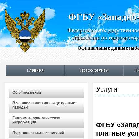
ФГБУ «Западно
Федеральное государственно
управление по гидрометео
Официальные данные набл
Главная
Пресс-релизы
П
Услуги
Об учреждении
Весеннее половодье и дождевые
паводки
Гидрометеорологическая
информация
ФГБУ «Запа
платные усл
Перечень опасных явлений