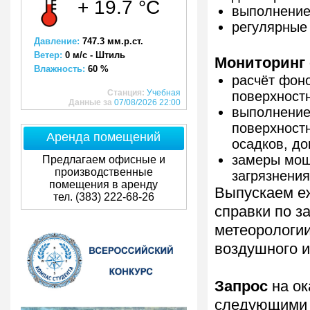
+ 19.7 °C
выполнение
регулярные
Давление:
747.3 мм.р.ст.
Ветер:
0 м/с - Штиль
Мониторинг
Влажность:
60 %
расчёт фон
Станция:
Учебная
поверхност
Данные за
07/08/2026 22:00
выполнение
поверхност
Аренда помещений
осадков, до
замеры мощ
Предлагаем офисные и
производственные
загрязнения
помещения в аренду
Выпускаем е
тел. (383) 222-68-26
справки по 
метеорологии
воздушного и
Запрос
на ок
следующими 