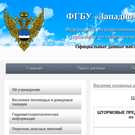
ФГБУ «Западно
Федеральное государственно
управление по гидрометео
Официальные данные набл
Главная
Пресс-релизы
П
Весеннее половодье 
Об учреждении
Ш
Весеннее половодье и дождевые
паводки
ШТОРМОВЫЕ ПРЕД
Гидрометеорологическая
по
информация
Перечень опасных явлений