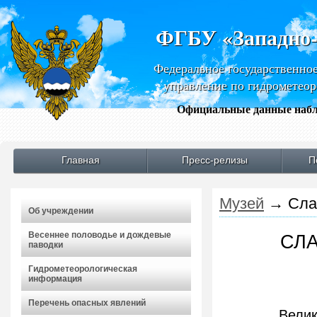
ФГБУ «Западно
Федеральное государственно
управление по гидрометео
Официальные данные набл
Главная
Пресс-релизы
П
Музей
→
Сла
Об учреждении
Весеннее половодье и дождевые
СЛА
паводки
Гидрометеорологическая
информация
Перечень опасных явлений
Велик