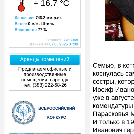
+ 16.7 °C
Давление:
746.2 мм.р.ст.
Ветер:
0 м/с - Штиль
Влажность:
77 %
Станция:
Учебная
Данные за
07/08/2026 07:00
Аренда помещений
Семью, в кот
Предлагаем офисные и
коснулась са
производственные
помещения в аренду
сестры, кото
тел. (383) 222-68-26
Иосиф Иванов
уже в август
комендатуры,
Парасковья М
И только в 1
Иванович гер