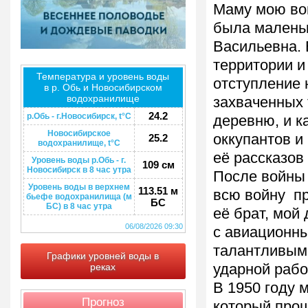
Маму мою вой
была маленьк
Васильевна. 
территории и
Температура и уровень воды
отступление 
в р. Обь и Новосибирском
водохранилище
захваченных 
24.2
р.Обь - г.Новосибирск, t°C
деревню, и к
Новосибирское
оккупантов и
25.2
водохранилище, t°C
её рассказов
Уровень воды р.Обь - г.
109 см
Новосибирск в 8 час утра
После войны 
Уровень воды в верхнем
113.51 м
всю войну п
бьефе водохранилища (м
БС
БС) в 8 час утра
её брат, мой
06/08/2026 09:30
с авиационны
талантливым 
Графики уровней воды в
реках
ударной рабо
В 1950 году 
Прогноз
который про