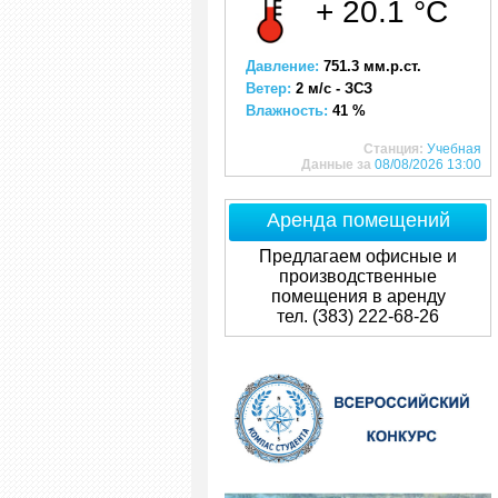
+ 20.1 °C
Давление:
751.3 мм.р.ст.
Ветер:
2 м/с - ЗСЗ
Влажность:
41 %
Станция:
Учебная
Данные за
08/08/2026 13:00
Аренда помещений
Предлагаем офисные и
производственные
помещения в аренду
тел. (383) 222-68-26