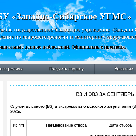
У «Западно-Сибирское УГМС»
льное государственное бюджетное учреждение «Западно
ление по гидрометеорологии и мониторингу окружающе
циальные данные наблюдений. Официальные прогнозы.
есс-релизы
Получить справку
Вакансии
ВЗ И ЭВЗ ЗА СЕНТЯБРЬ 
Случаи высокого (ВЗ) и экстремально высокого загрязнения (
2025г.
№ п/п
Наименование створа
Дата отбора