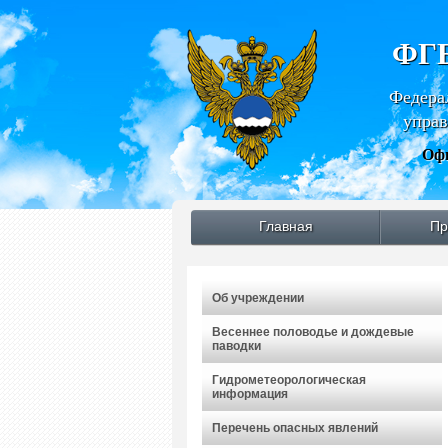
ФГБ
Федера
управ
Офи
Главная
Пр
Об учреждении
Весеннее половодье и дождевые
паводки
Гидрометеорологическая
информация
Перечень опасных явлений