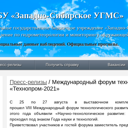
У «Западно-Сибирское УГМС»
льное государственное бюджетное учреждение «Западно
ление по гидрометеорологии и мониторингу окружающе
циальные данные наблюдений. Официальные прогнозы.
есс-релизы
Получить справку
Вакансии
Пресс-релизы
/ Международный форум техн
«Технопром-2021»
С 25 по 27 августа в выставочном комплекс
прошел VIII Международный форум технологического развит
этого года объявили «Научно-технологическое развитие
проходил под знаком Года науки и технологий.
Приветствовал участников и гостей форума заместитель пре