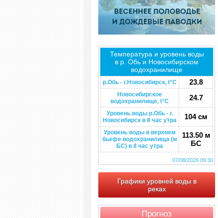
Температура и уровень воды
в р. Обь и Новосибирском
водохранилище
23.8
р.Обь - г.Новосибирск, t°C
Новосибирское
24.7
водохранилище, t°C
Уровень воды р.Обь - г.
104 см
Новосибирск в 8 час утра
Уровень воды в верхнем
113.50 м
бьефе водохранилища (м
БС
БС) в 8 час утра
07/08/2026 09:30
Графики уровней воды в
реках
Прогноз