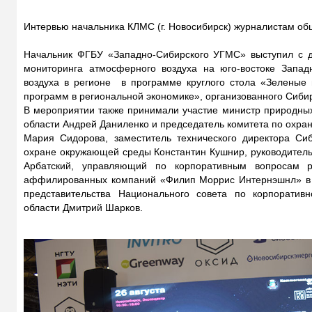
Интервью начальника КЛМС (г. Новосибирск) журналистам об
Начальник ФГБУ «Западно-Сибирского УГМС» выступил с д
мониторинга атмосферного воздуха на юго-востоке Запад
воздуха в регионе в программе круглого стола «Зеленые 
программ в региональной экономике», организованного Сиб
В мероприятии также принимали участие министр природных
области Андрей Даниленко и председатель комитета по охра
Мария Сидорова, заместитель технического директора С
охране окружающей среды Константин Кушнир, руководитель
Арбатский, управляющий по корпоративным вопросам 
аффилированных компаний «Филип Моррис Интернэшнл» в Р
представительства Национального совета по корпоратив
области Дмитрий Шарков.