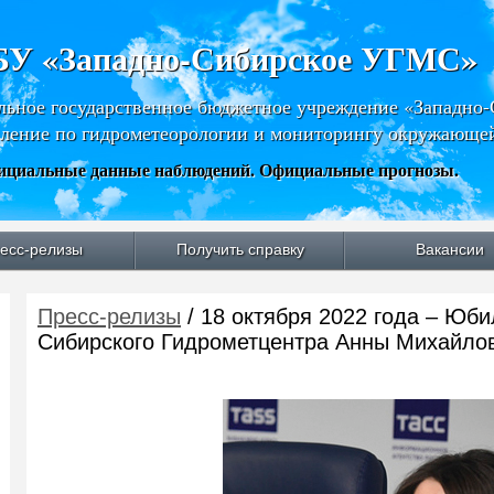
У «Западно-Сибирское УГМС»
льное государственное бюджетное учреждение «Западно
ление по гидрометеорологии и мониторингу окружающе
циальные данные наблюдений. Официальные прогнозы.
есс-релизы
Получить справку
Вакансии
Пресс-релизы
/ 18 октября 2022 года – Юб
Сибирского Гидрометцентра Анны Михайло