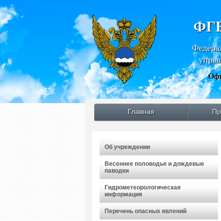
ФГБ
Федера
управ
Офи
Главная
Пр
Об учреждении
Весеннее половодье и дождевые
паводки
Гидрометеорологическая
информация
Перечень опасных явлений