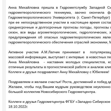
Анна Михайловна пришла в Гидрометслужбу Западной Си
гидрометеорологического техникума, заочно окончила ф
Гидрометеорологического Университета (г. Санкт-Петербург)
при ее непосредственном участии в настоящее время соста
среднесрочные и долгосрочные прогнозы погоды, прогнозы 
сезон, все виды агрометеорологических, гидрологических, 
предупреждения об опасных гидрометеорологических явлен
гидрометеорологического обеспечения отраслей экономики, М
Активное участие А.М.Лапчик принимает в популяризац
массовой информации, выступает с интервью в новостных пе
Анна Михайловна - наставник молодых специалистов, к
отличные результаты в прогностической работе и анализе кл
Коллеги и друзья поздравляют Анну Михайловну с Юбилеем!
Поздравляем и желаем счастья! Роста, достижений и побед,зд
Желаем, чтобы под Вашим мудрым руководством неуклонно 
большой коллектив Новосибирского Гидрометцентра.
Коллеги и друзья Гидрометцентра ФГБУ «Западно-Сибирско
18.10.2022г.