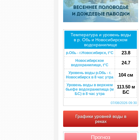
Температура и уровень воды
в р. Обь и Новосибирском
водохранилище
23.8
р.Обь - г.Новосибирск, t°C
Новосибирское
24.7
водохранилище, t°C
Уровень воды р.Обь - г.
104 см
Новосибирск в 8 час утра
Уровень воды в верхнем
113.50 м
бьефе водохранилища (м
БС
БС) в 8 час утра
07/08/2026 09:30
Графики уровней воды в
реках
Прогноз