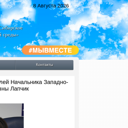
8 Августа 2026
-Сибирское
й среды»
Контакты
илей Начальника Западно-
вны Лапчик