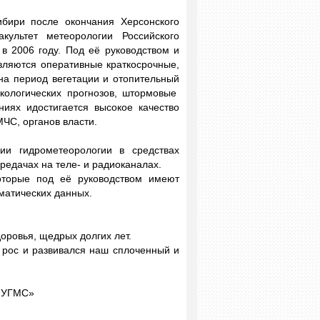
бири после окончания Херсонского
акультет метеорологии Российского
 в 2006 году. Под её руководством и
вляются оперативные краткосрочные,
на период вегетации и отопительный
экологических прогнозов, штормовые
иях идостигается высокое качество
ЧС, органов власти.
ии гидрометеорологии в средствах
редачах на теле- и радиоканалах.
оторые под её руководством имеют
иматических данных.
оровья, щедрых долгих лет.
рос и развивался наш сплоченный и
е УГМС»