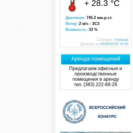
+ 28.3 °C
Давление:
745.2 мм.р.ст.
Ветер:
2 м/с - ЗСЗ
Влажность:
33 %
Станция:
Учебная
Данные за
09/08/2026 19:00
Аренда помещений
Предлагаем офисные и
производственные
помещения в аренду
тел. (383) 222-68-26