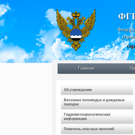
ФГБ
Федера
управ
Офи
Главная
Пр
Об учреждении
Весеннее половодье и дождевые
паводки
Гидрометеорологическая
информация
Перечень опасных явлений