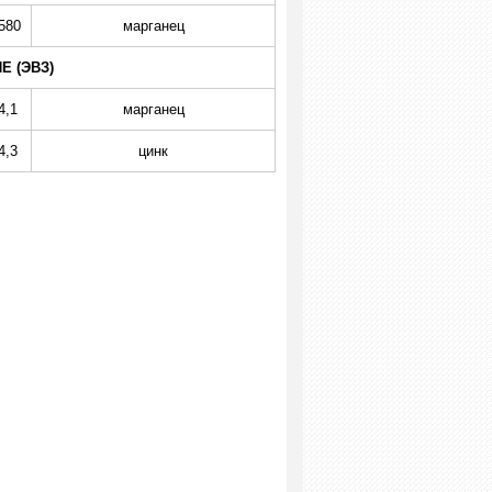
580
марганец
 (ЭВЗ)
4,1
марганец
4,3
цинк