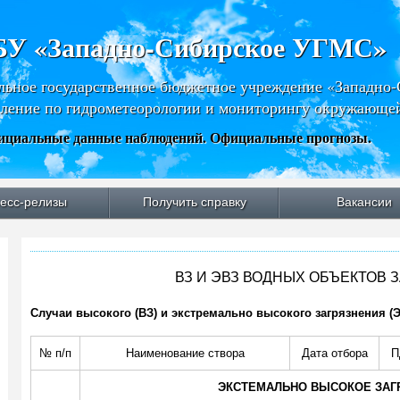
У «Западно-Сибирское УГМС»
льное государственное бюджетное учреждение «Западно
ление по гидрометеорологии и мониторингу окружающе
циальные данные наблюдений. Официальные прогнозы.
есс-релизы
Получить справку
Вакансии
ВЗ И ЭВЗ ВОДНЫХ ОБЪЕКТОВ З
Случаи высокого (ВЗ) и экстремально высокого загрязнения (Э
№ п/п
Наименование створа
Дата отбора
П
ЭКСТЕМАЛЬНО ВЫСОКОЕ ЗАГР